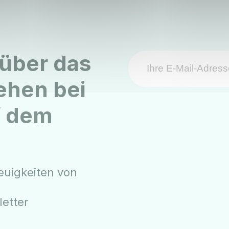
 über das
ehen bei
f dem
euigkeiten von
etter