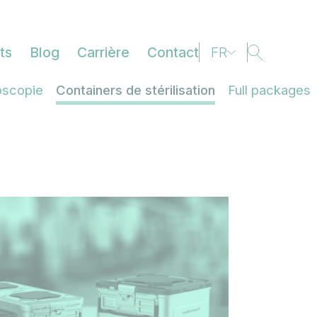
ts
Blog
Carrière
Contact
FR
EN
DE
oscopie
Containers de stérilisation
Full packages
IT