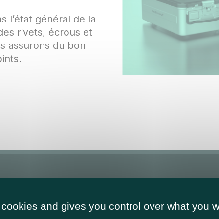
s l’état général de la
des rivets, écrous et
s assurons du bon
oints.
 cookies and gives you control over what you w
ant de