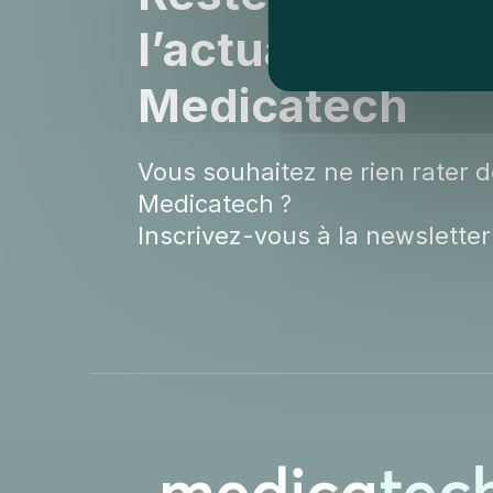
l’actualité de
Medicatech
Vous souhaitez ne rien rater de
Medicatech ?
Inscrivez-vous à la newsletter