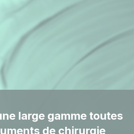
 quatre packages pour
ders dans l’entretien et
ne large gamme toutes
démarches
’instruments chirurgicaux
uments de chirurgie