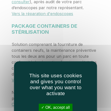
consulter
), après audit de votre parc
d’endoscopes par notre représentant.
Vers la réparation d'endoscopes
PACKAGE CONTAINERS DE
STÉRILISATION
Solution comprenant la fourniture de
containers neufs, la maintenance préventive
tous les deux ans pour un parc en toute
conformité, la réparation (remise en état des
couvercles et cuves) et le remplacement par
du neuf si cela s’avère nécessaire.
This site uses cookies
Vers les containers de stérilisation
and gives you control
over what you want to
Nous vous renseignons sur les solutions les
activate
plus adaptées à vos besoins.
Contactez-nous
OK, accept all